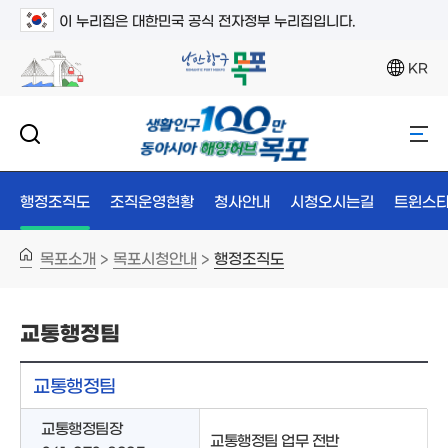
이 누리집은 대한민국 공식 전자정부 누리집입니다.
KR
행정조직도
조직운영현황
청사안내
시청오시는길
트윈스타
목포소개
목포시청안내
행정조직도
>
>
교통행정팀
교통행정팀
교통행정팀장
교통행정팀 업무 전반