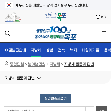
이 누리집은 대한민국 공식 전자정부 누리집입니다.
KR
여권발급안내
지방세
생활
건축
복지
대형폐기물
음식
종합민원
분야별민원
지방세
지방세 질문과 답변
>
>
>
지방세 질문과 답변
실명인증글쓰기
검색어를 입력하세요