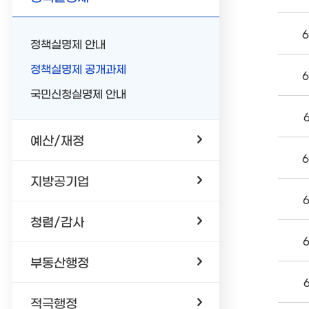
6
정책실명제 안내
정책실명제 공개과제
6
국민신청실명제 안내
예산/재정
6
지방공기업
청렴/감사
부동산행정
적극행정