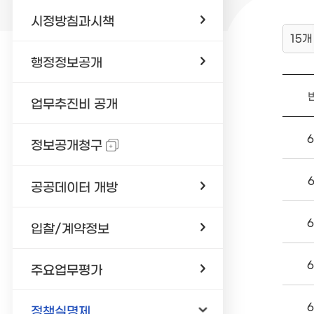
시정방침과시책
15개
행정정보공개
업무추진비 공개
6
정보공개청구
공공데이터 개방
6
입찰/계약정보
6
주요업무평가
6
정책실명제