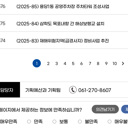
676
(2025-85) 용당1동 공영주차장 주차타워 조성사업
675
(2025-84) 삼학도 목포내항 간 해상보행교 설치
674
(2025-83) 재해위험지역(급경사지) 정비사업 추진
1
2
3
4
5
6
7
8
9
10
담당자
기획예산과 기획팀
061-270-8607
 페이지에서 제공하는 정보에 만족하십니까?
의견남기기
매우만족
만족
보통
불만족
매우불