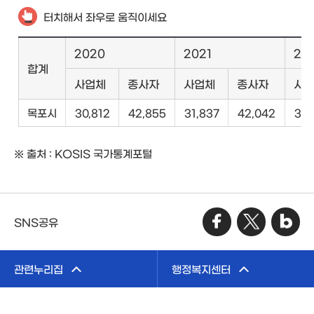
터치해서 좌우로 움직이세요
2020
2021
20
합계
사업체
종사자
사업체
종사자
사
목포시
30,812
42,855
31,837
42,042
32,
※ 출처 : KOSIS 국가통계포털
SNS공유
관련누리집
행정복지센터