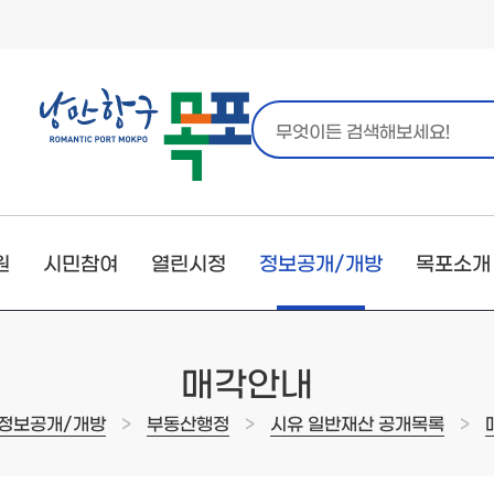
원
시민참여
열린시정
정보공개/개방
목포소개
매각안내
>
>
>
정보공개/개방
부동산행정
시유 일반재산 공개목록