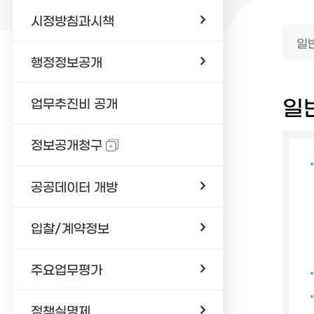
시정방침과시책
일
행정정보공개
일
업무추진비 공개
정보공개청구
공공데이터 개방
입찰/계약정보
주요업무평가
정책실명제